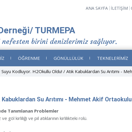
ANA SAYFA
İLETİŞİM
Derneği/ TURMEPA
 nefesten birini denizlerimiz sağlıyor.
İZ
ÖĞRENME
GÖNÜLLÜLÜK
TEKNELERİMİZ
ar Suyu Kodluyor. H2Okullu Oldu!
Atık Kabuklardan Su Arıtımı - Me
k Kabuklardan Su Arıtımı - Mehmet Akif Ortaokulu
ede Tanımlanan Problemler
ve göl kirliliği ve pil atıklarının kirlilikteki rolü.