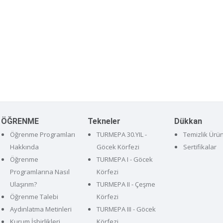
ÖĞRENME
Tekneler
Dükkan
Öğrenme Programları
TURMEPA 30.YIL -
Temizlik Ürün
Hakkında
Göcek Körfezi
Sertifikalar
Öğrenme
TURMEPA I - Göcek
Programlarına Nasıl
Körfezi
Ulaşırım?
TURMEPA II - Çeşme
Öğrenme Talebi
Körfezi
Aydınlatma Metinleri
TURMEPA III - Göcek
Kurum İşbirlikleri
Körfezi