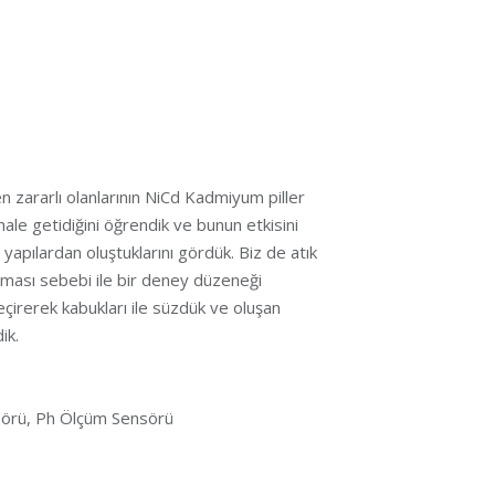
en zararlı olanlarının NiCd Kadmiyum piller
ale getidiğini öğrendik ve bunun etkisini
li yapılardan oluştuklarını gördük. Biz de atık
lması sebebi ile bir deney düzeneği
eçirerek kabukları ile süzdük ve oluşan
ik.
nsörü, Ph Ölçüm Sensörü