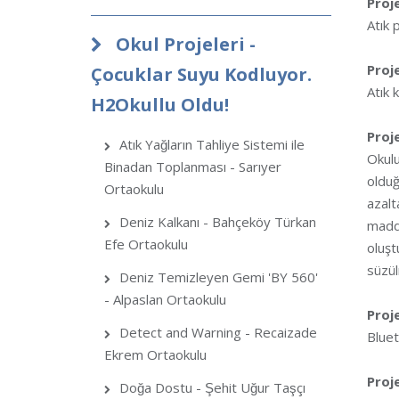
Proj
Atık 
Okul Projeleri -
Proj
Çocuklar Suyu Kodluyor.
Atık 
H2Okullu Oldu!
Proj
Atık Yağların Tahliye Sistemi ile
Okulu
Binadan Toplanması - Sarıyer
olduğ
Ortaokulu
azalt
Deniz Kalkanı - Bahçeköy Türkan
madde
Efe Ortaokulu
oluşt
süzül
Deniz Temizleyen Gemi 'BY 560'
- Alpaslan Ortaokulu
Proj
Detect and Warning - Recaizade
Bluet
Ekrem Ortaokulu
Proj
Doğa Dostu - Şehit Uğur Taşçı