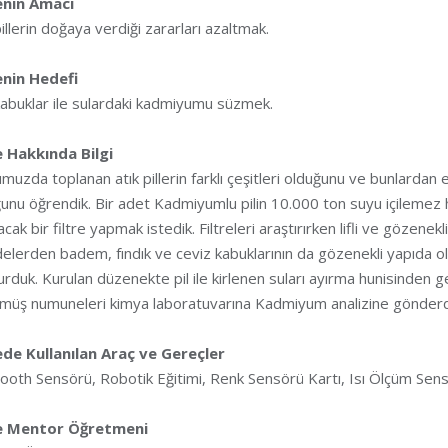
enin Amacı
pillerin doğaya verdiği zararları azaltmak.
enin Hedefi
kabuklar ile sulardaki kadmiyumu süzmek.
e Hakkında Bilgi
muzda toplanan atık pillerin farklı çeşitleri olduğunu ve bunlardan 
unu öğrendik. Bir adet Kadmiyumlu pilin 10.000 ton suyu içilemez h
acak bir filtre yapmak istedik. Filtreleri araştırırken lifli ve gözenek
lerden badem, fındık ve ceviz kabuklarının da gözenekli yapıda o
urduk. Kurulan düzenekte pil ile kirlenen suları ayırma hunisinden g
müş numuneleri kimya laboratuvarına Kadmiyum analizine gönderd
ede Kullanılan Araç ve Gereçler
ooth Sensörü, Robotik Eğitimi, Renk Sensörü Kartı, Isı Ölçüm Se
e Mentor Öğretmeni