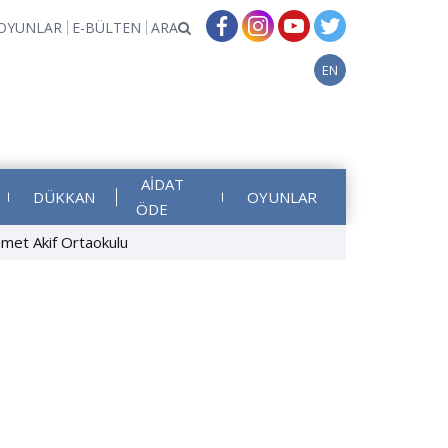
OYUNLAR
E-BÜLTEN
ARA
EN
AİDAT
DÜKKAN
OYUNLAR
ÖDE
hmet Akif Ortaokulu