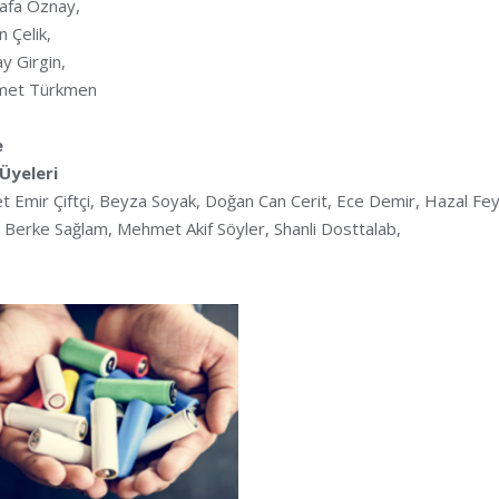
afa Öznay,
 Çelik,
ay Girgin,
et Türkmen
e
 Üyeleri
 Emir Çiftçi, Beyza Soyak, Doğan Can Cerit, Ece Demir, Hazal Feyz
 Berke Sağlam, Mehmet Akif Söyler, Shanli Dosttalab,