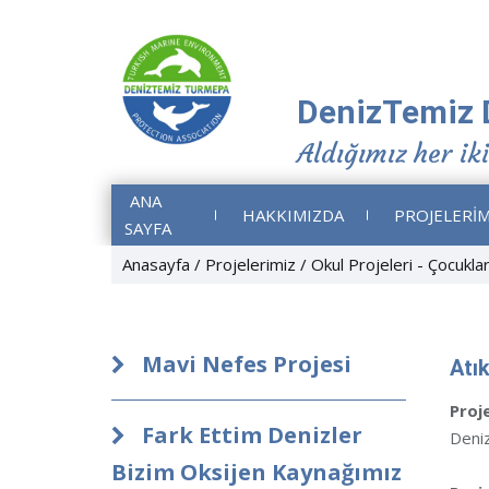
DenizTemiz 
Aldığımız her iki
ANA
HAKKIMIZDA
PROJELERİM
SAYFA
Anasayfa
Projelerimiz
Okul Projeleri - Çocukl
Mavi Nefes Projesi
Atı
Proj
Fark Ettim Denizler
Deniz 
Bizim Oksijen Kaynağımız