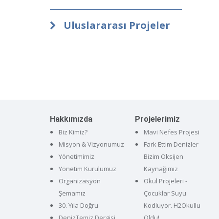
Uluslararası Projeler
Hakkımızda
Projelerimiz
Biz Kimiz?
Mavi Nefes Projesi
Misyon & Vizyonumuz
Fark Ettim Denizler
Yönetimimiz
Bizim Oksijen
Yönetim Kurulumuz
Kaynağımız
Organizasyon
Okul Projeleri -
Şemamız
Çocuklar Suyu
30. Yıla Doğru
Kodluyor. H2Okullu
DenizTemiz Dergisi
Oldu!