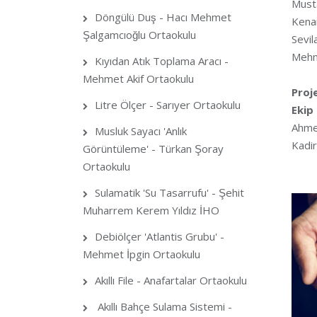
Must
Döngülü Duş - Hacı Mehmet
Kenan
Şalgamcıoğlu Ortaokulu
Sevil
Mehm
Kıyıdan Atık Toplama Aracı -
Mehmet Akif Ortaokulu
Proj
Litre Ölçer - Sarıyer Ortaokulu
Ekip
Ahmet
Musluk Sayacı 'Anlık
Kadir
Görüntüleme' - Türkan Şoray
Ortaokulu
Sulamatik 'Su Tasarrufu' - Şehit
Muharrem Kerem Yıldız İHO
Debiölçer 'Atlantis Grubu' -
Mehmet İpgin Ortaokulu
Akıllı File - Anafartalar Ortaokulu
Akıllı Bahçe Sulama Sistemi -