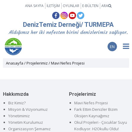
ANA SAYFA
İLETİŞİM
OYUNLAR
E-BÜLTEN
ARA
DenizTemiz Derneği/ TURMEPA
Aldığımız her iki nefesten birini denizlerimiz sağlıyor.
EN
Anasayfa
Projelerimiz
Mavi Nefes Projesi
Hakkımızda
Projelerimiz
Biz Kimiz?
Mavi Nefes Projesi
Misyon & Vizyonumuz
Fark Ettim Denizler Bizim
Yönetimimiz
Oksijen Kaynağımız
Yönetim Kurulumuz
Okul Projeleri - Çocuklar Suyu
Organizasyon Şemamız
Kodluyor. H2Okullu Oldu!