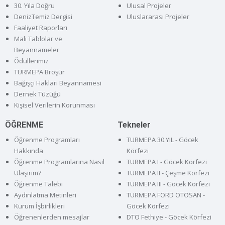
30. Yıla Doğru
Ulusal Projeler
DenizTemiz Dergisi
Uluslararası Projeler
Faaliyet Raporları
Mali Tablolar ve
Beyannameler
Ödüllerimiz
TURMEPA Broşür
Bağışçı Hakları Beyannamesi
Dernek Tüzüğü
Kişisel Verilerin Korunması
ÖĞRENME
Tekneler
Öğrenme Programları
TURMEPA 30.YIL - Göcek
Hakkında
Körfezi
Öğrenme Programlarına Nasıl
TURMEPA I - Göcek Körfezi
Ulaşırım?
TURMEPA II - Çeşme Körfezi
Öğrenme Talebi
TURMEPA III - Göcek Körfezi
Aydınlatma Metinleri
TURMEPA FORD OTOSAN -
Kurum İşbirlikleri
Göcek Körfezi
Öğrenenlerden mesajlar
DTO Fethiye - Göcek Körfezi