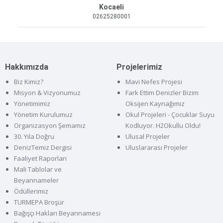
Kocaeli
02625280001
Hakkımızda
Projelerimiz
Biz Kimiz?
Mavi Nefes Projesi
Misyon & Vizyonumuz
Fark Ettim Denizler Bizim
Yönetimimiz
Oksijen Kaynağımız
Yönetim Kurulumuz
Okul Projeleri - Çocuklar Suyu
Organizasyon Şemamız
Kodluyor. H2Okullu Oldu!
30. Yıla Doğru
Ulusal Projeler
DenizTemiz Dergisi
Uluslararası Projeler
Faaliyet Raporları
Mali Tablolar ve
Beyannameler
Ödüllerimiz
TURMEPA Broşür
Bağışçı Hakları Beyannamesi