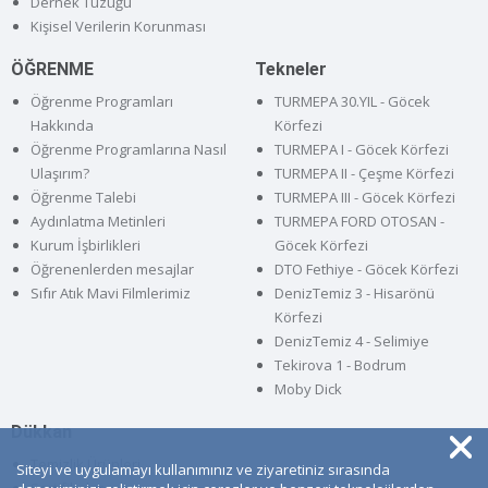
Dernek Tüzüğü
Kişisel Verilerin Korunması
ÖĞRENME
Tekneler
Öğrenme Programları
TURMEPA 30.YIL - Göcek
Hakkında
Körfezi
Öğrenme Programlarına Nasıl
TURMEPA I - Göcek Körfezi
Ulaşırım?
TURMEPA II - Çeşme Körfezi
Öğrenme Talebi
TURMEPA III - Göcek Körfezi
Aydınlatma Metinleri
TURMEPA FORD OTOSAN -
Kurum İşbirlikleri
Göcek Körfezi
Öğrenenlerden mesajlar
DTO Fethiye - Göcek Körfezi
Sıfır Atık Mavi Filmlerimiz
DenizTemiz 3 - Hisarönü
Körfezi
DenizTemiz 4 - Selimiye
Tekirova 1 - Bodrum
Moby Dick
Dükkan
Temizlik Ürünleri
Siteyi ve uygulamayı kullanımınız ve ziyaretiniz sırasında